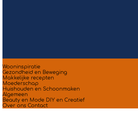
Wooninspiratie
Gezondheid en Beweging
Makkelijke recepten
Moederschap
Huishouden en Schoonmaken
Algemeen
Beauty en Mode
DIY en Creatief
Over ons
Contact