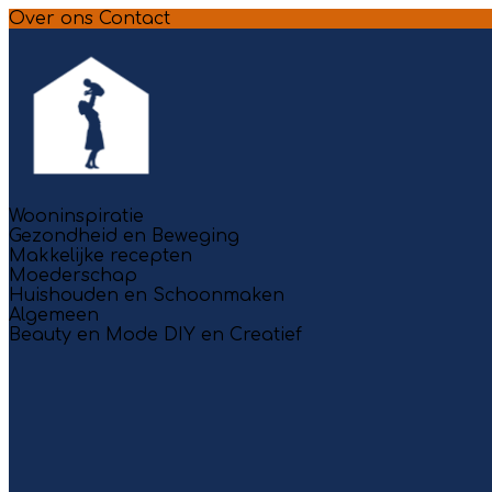
Over ons
Contact
Wooninspiratie
Gezondheid en Beweging
Makkelijke recepten
Moederschap
Huishouden en Schoonmaken
Algemeen
Beauty en Mode
DIY en Creatief