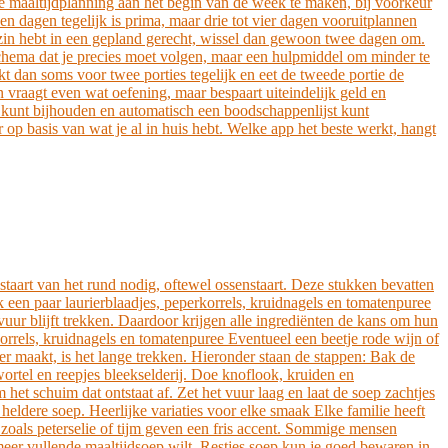
e maaltijdplanning aan het begin van de week te maken, bij voorkeur
n dagen tegelijk is prima, maar drie tot vier dagen vooruitplannen
zin hebt in een gepland gerecht, wissel dan gewoon twee dagen om.
 schema dat je precies moet volgen, maar een hulpmiddel om minder te
dan soms voor twee porties tegelijk en eet de tweede portie de
vraagt even wat oefening, maar bespaart uiteindelijk geld en
g kunt bijhouden en automatisch een boodschappenlijst kunt
 basis van wat je al in huis hebt. Welke app het beste werkt, hangt
taart van het rund nodig, oftewel ossenstaart. Deze stukken bevatten
k een paar laurierblaadjes, peperkorrels, kruidnagels en tomatenpuree
vuur blijft trekken. Daardoor krijgen alle ingrediënten de kans om hun
korrels, kruidnagels en tomatenpuree Eventueel een beetje rode wijn of
r maakt, is het lange trekken. Hieronder staan de stappen: Bak de
ortel en reepjes bleekselderij. Doe knoflook, kruiden en
het schuim dat ontstaat af. Zet het vuur laag en laat de soep zachtjes
n heldere soep. Heerlijke variaties voor elke smaak Elke familie heeft
 zoals peterselie of tijm geven een fris accent. Sommige mensen
meer vullende maaltijdsoep wilt. Restjes soep kun je goed bewaren in