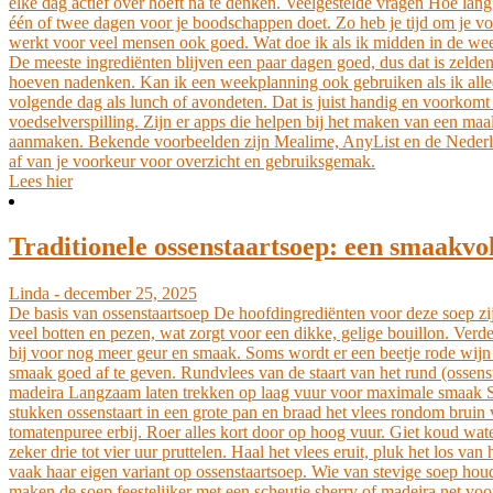
elke dag actief over hoeft na te denken. Veelgestelde vragen Hoe la
één of twee dagen voor je boodschappen doet. Zo heb je tijd om je voo
werkt voor veel mensen ook goed. Wat doe ik als ik midden in de wee
De meeste ingrediënten blijven een paar dagen goed, dus dat is zelden
hoeven nadenken. Kan ik een weekplanning ook gebruiken als ik allee
volgende dag als lunch of avondeten. Dat is juist handig en voorkomt
voedselverspilling. Zijn er apps die helpen bij het maken van een ma
aanmaken. Bekende voorbeelden zijn Mealime, AnyList en de Nederland
af van je voorkeur voor overzicht en gebruiksgemak.
Lees hier
Traditionele ossenstaartsoep: een smaakvol
Linda - december 25, 2025
De basis van ossenstaartsoep De hoofdingrediënten voor deze soep zij
veel botten en pezen, wat zorgt voor een dikke, gelige bouillon. Verde
bij voor nog meer geur en smaak. Soms wordt er een beetje rode wijn o
smaak goed af te geven. Rundvlees van de staart van het rund (ossenst
madeira Langzaam laten trekken op laag vuur voor maximale smaak Sta
stukken ossenstaart in een grote pan en braad het vlees rondom bruin
tomatenpuree erbij. Roer alles kort door op hoog vuur. Giet koud water
zeker drie tot vier uur pruttelen. Haal het vlees eruit, pluk het los va
vaak haar eigen variant op ossenstaartsoep. Wie van stevige soep houd
maken de soep feestelijker met een scheutje sherry of madeira net voo