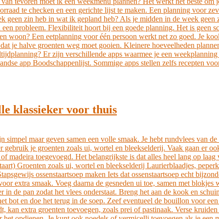
ng van tevoren moet ik een weekmenu plannen? Het werkt het beste om j
rraad te checken en een gerichte lijst te maken. Een planning voor zeve
k geen zin heb in wat ik gepland heb? Als je midden in de week geen 
 een probleem. Flexibiliteit hoort bij een goede planning. Het is geen
n woon? Een eetplanning voor één persoon werkt net zo goed. Je kookt 
 dat je halve groenten weg moet gooien. Kleinere hoeveelheden plannen 
altijdplanning? Er zijn verschillende apps waarmee je een weekplannin
se app Boodschappenlijst. Sommige apps stellen zelfs recepten voor op
le klassieker voor thuis
n simpel maar geven samen een volle smaak. Je hebt rundvlees van de s
r gebruik je groenten zoals ui, wortel en bleekselderij. Vaak gaan er oo
f madeira toegevoegd. Het belangrijkste is dat alles heel lang op laag 
aart) Groenten zoals ui, wortel en bleekselderij Laurierblaadjes, peper
psgewijs ossenstaartsoep maken Iets dat ossenstaartsoep echt bijzonde
 voor extra smaak. Voeg daarna de gesneden ui toe, samen met blokjes w
 in de pan zodat het vlees onderstaat. Breng het aan de kook en schuim 
n het bot en doe het terug in de soep. Zeef eventueel de bouillon voor ee
t, kan extra groenten toevoegen, zoals prei of pastinaak. Verse kruiden
r het opdienen. Je kunt ook noedels of vermicelli toevoegen als je een 