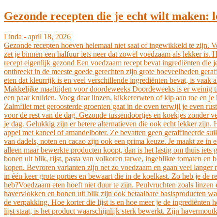
Gezonde recepten die je echt wilt maken: l
Linda - april 18, 2026
Gezonde recepten hoeven helemaal niet saai of ingewikkeld te zijn. Vee
zet je binnen een halfuur iets neer dat zowel voedzaam als lekker is.
recept eigenlijk gezond Een voedzaam recept bevat ingrediënten die je
ontbreekt in de meeste goede gerechten zijn grote hoeveelheden geraff
eten dat kleurrijk is en veel verschillende ingrediënten bevat, is vaa
Makkelijke maaltijden voor doordeweeks Doordeweeks is er weinig tij
een paar kruiden. Voeg daar linzen, kikkererwten of kip aan toe en je 
Zalmfilet met geroosterde groenten gaat in de oven terwijl je even rust
voor de rest van de dag. Gezonde tussendoortjes en koekjes zonder ve
je dag. Gelukkig zijn er betere alternatieven die ook echt lekker zij
appel met kaneel of amandelboter. Ze bevatten geen geraffineerde su
van dadels, noten en cacao zijn ook een prima keuze. Je maakt ze in 
alleen maar bewerkte producten koopt, dan is het lastig om thuis iet
bonen uit blik, rijst, pasta van volkoren tarwe, ingeblikte tomaten en 
kopen. Bevroren varianten zijn net zo voedzaam en gaan veel langer
in één keer grote porties en bewaart die in de koelkast. Zo heb je de 
heb?Voedzaam eten hoeft niet duur te zijn. Peulvruchten zoals linzen 
havervlokken en bonen uit blik zijn ook betaalbare basisproducten waar
de verpakking. Hoe korter die lijst is en hoe meer je de ingrediënten 
lijst staat, is het product waarschijnlijk sterk bewerkt. Zijn haver