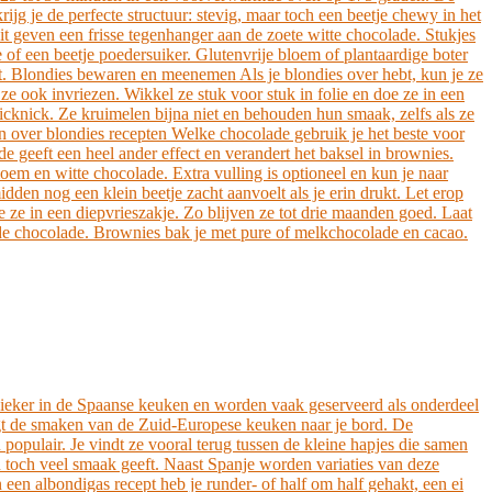
ijg je de perfecte structuur: stevig, maar toch een beetje chewy in het
t geven een frisse tegenhanger aan de zoete witte chocolade. Stukjes
of een beetje poedersuiker. Glutenvrije bloem of plantaardige boter
t. Blondies bewaren en meenemen Als je blondies over hebt, kun je ze
ze ook invriezen. Wikkel ze stuk voor stuk in folie en doe ze in een
icknick. Ze kruimelen bijna niet en behouden hun smaak, zelfs als ze
en over blondies recepten Welke chocolade gebruik je het beste voor
e geeft een heel ander effect en verandert het baksel in brownies.
loem en witte chocolade. Extra vulling is optioneel en kun je naar
den nog een klein beetje zacht aanvoelt als je erin drukt. Let erop
 ze in een diepvrieszakje. Zo blijven ze tot drie maanden goed. Laat
in de chocolade. Brownies bak je met pure of melkchocolade en cacao.
lassieker in de Spaanse keuken en worden vaak geserveerd als onderdeel
engt de smaken van de Zuid-Europese keuken naar je bord. De
 populair. Je vindt ze vooral terug tussen de kleine hapjes die samen
n toch veel smaak geeft. Naast Spanje worden variaties van deze
een albondigas recept heb je runder- of half om half gehakt, een ei