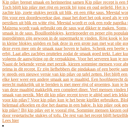
Kip pilav brengt smaak en herinnering samen Kip pilav recept is een 
Toch blijft kip pilav met rijst en perzik bij jong en oud geliefd. Het
zachte kip, zoete stukjes perzik uit blik, en een rijke saus. Meestal wo
fijn voor een doordeweekse dag, maar het doet het ook goed als je vrie
perziken uit blik en witte rijst. Meestal wordt er ook een rode papr
Maïzena wordt vaak gebruikt om de saus wat dikker te maken. Soms gaa
smaak in de saus. Bouillonblokjes, kerriepoeder en peper zijn populai
ingrediënten zijn gewoon in de supermarkt te vinden. Rijst kook je los
in kleine blokjes snijden en bak deze in een grote pan met wat olie g
deze even mee om de smaak naar boven te halen. Schenk een beetje van
erbij. Laat alles zachtjes pruttelen zodat de smaak goed trekt. Later 
volgens de aanwijzing op de verpakking. Voor het serveren kun je nog 
Naast de bekende versie met perzik, kiezen sommige mensen voor abri
prima in dit recept. Er zijn liefhebbers die pindakaas of een beetje s
je steeds een nieuwe versie van kip pilav op tafel zetten. Het blijft e
elke keer weer een andere smaak aan je maaltijd. Een hoofdgerecht dat a
gerecht makkelijk uit te breiden is met meer rijst of groenten, kun j
van deze maaltijd makkelijk een compleet diner. Veel mensen vinden h
smaak van perzik. Met dit kip pilav recept tover je altijd snel iets l
voor kip pilav? Voor kip pilav kun je het beste kipfilet gebruiken. Blo
helemaal afkoelen en doe het daarna in een bakje. Is kip pilav ook ges
kip pilav? Bij kip pilav eet je vooral rijst. Sommige mensen kiezen o
door vegetarische stukjes of tofu. De rest van het recept blijft hetzelfd
Lees hier