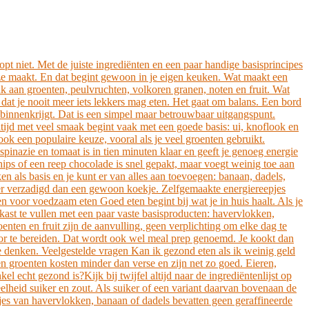
opt niet. Met de juiste ingrediënten en een paar handige basisprincipes
keuze maakt. En dat begint gewoon in je eigen keuken. Wat maakt een
nk aan groenten, peulvruchten, volkoren granen, noten en fruit. Wat
dat je nooit meer iets lekkers mag eten. Het gaat om balans. Een bord
je binnenkrijgt. Dat is een simpel maar betrouwbaar uitgangspunt.
ijd met veel smaak begint vaak met een goede basis: ui, knoflook en
ook een populaire keuze, vooral als je veel groenten gebruikt.
 spinazie en tomaat is in tien minuten klaar en geeft je genoeg energie
ips of een reep chocolade is snel gepakt, maar voegt weinig toe aan
n als basis en je kunt er van alles aan toevoegen: banaan, dadels,
ger verzadigd dan een gewoon koekje. Zelfgemaakte energiereepjes
 voor voedzaam eten Goed eten begint bij wat je in huis haalt. Als je
kast te vullen met een paar vaste basisproducten: havervlokken,
oenten en fruit zijn de aanvulling, geen verplichting om elke dag te
or te bereiden. Dat wordt ook wel meal prep genoemd. Je kookt dan
 te denken. Veelgestelde vragen Kan ik gezond eten als ik weinig geld
en groenten kosten minder dan verse en zijn net zo goed. Eieren,
 echt gezond is?Kijk bij twijfel altijd naar de ingrediëntenlijst op
eelheid suiker en zout. Als suiker of een variant daarvan bovenaan de
kjes van havervlokken, banaan of dadels bevatten geen geraffineerde