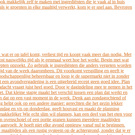
 makkelijk zelf te maken met ingrediënten die je vaak al in huis
s je groenten in elke maaltijd verwerkt, kom je er snel aan. Bevroren
t wat er op tafel komt, verliest tijd en koopt vaak meer dan nodig. Met
ost nauwelijks tijd als je eenmaal weet hoe het werkt. Begin met wat
ecepten opzoekt. Zo gebruik je ingrediënten die anders vergeten worden
tijd van de week daaromheen. Dit voorkomt verspilling en geeft je
odschappenlijst beheersbaar en loop je de supermarkt niet in zonder
t een avondvergadering is een uitgebreid recept geen goed idee. Plan
andacht vraagt juist heel goed. Door je dagindeling mee te nemen in het
t. Dat kleine stapje maakt het verschil tussen een plan dat werkt en
en dat op een vast moment in de week. Denk aan zondagochtend of
g helpt ook op een andere manier: gerechten die het gezin lekker
aandag en vis op donderdag, geeft houvast en maakt de planning
makkelijker Wie echt slim wil plannen, kan een deel van het eten voor
een ovenschotel of een portie granen kunnen meerdere maaltijden
aanvoelt. Je hoeft niet elke avond opnieuw vanaf nul te beginnen.
 maaltijden als een rustig systeem op de achtergrond, zonder dat je er