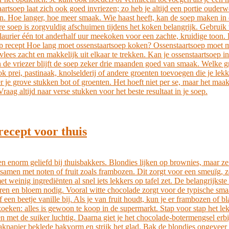
rtsoep laat zich ook goed invriezen; zo heb je altijd een portie ouder
ren. Hoe langer, hoe meer smaak. Wie haast heeft, kan de soep maken i
ere soep is zorgvuldig afschuimen tijdens het koken belangrijk. Gebruik
en laurier één tot anderhalf uur meekoken voor een zachte, kruidige toon
p recept Hoe lang moet ossenstaartsoep koken? Ossenstaartsoep moet min
 vlees zacht en makkelijk uit elkaar te trekken. Kan je ossenstaartsoep
n de vriezer blijft de soep zeker drie maanden goed van smaak. Welke gr
ook prei, pastinaak, knolselderij of andere groenten toevoegen die je l
 je grove stukken bot of groenten. Het hoeft niet per se, maar het maa
aag altijd naar verse stukken voor het beste resultaat in je soep.
recept voor thuis
ren enorm geliefd bij thuisbakkers. Blondies lijken op brownies, maar z
 samen met noten of fruit zoals frambozen. Dit zorgt voor een smeuïg, z
t weinig ingrediënten al snel iets lekkers op tafel zet. De belangrijkst
ieren en bloem nodig. Vooral witte chocolade zorgt voor de typische sma
een beetje vanille bij. Als je van fruit houdt, kun je er frambozen of
 zoeken: alles is gewoon te koop in de supermarkt. Stap voor stap het l
n met de suiker luchtig. Daarna giet je het chocolade-botermengsel erbi
 met bakpapier beklede bakvorm en strijk het glad. Bak de blondies onge