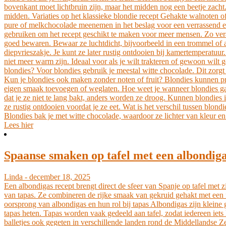
bovenkant moet lichtbruin zijn, maar het midden nog een beetje zacht. L
midden. Variaties op het klassieke blondie recept Gehakte walnoten o
pure of melkchocolade meenemen in het beslag voor een verrassend eff
gebruiken om het recept geschikt te maken voor meer mensen. Zo vera
goed bewaren. Bewaar ze luchtdicht, bijvoorbeeld in een trommel of afg
diepvrieszakje. Je kunt ze later rustig ontdooien bij kamertemperatuu
niet meer warm zijn. Ideaal voor als je wilt trakteren of gewoon wilt
blondies? Voor blondies gebruik je meestal witte chocolade. Dit zorgt
Kun je blondies ook maken zonder noten of fruit? Blondies kunnen prima
eigen smaak toevoegen of weglaten. Hoe weet je wanneer blondies gaar 
dat je ze niet te lang bakt, anders worden ze droog. Kunnen blondies 
ze rustig ontdooien voordat je ze eet. Wat is het verschil tussen blo
Blondies bak je met witte chocolade, waardoor ze lichter van kleur en
Lees hier
Spaanse smaken op tafel met een albondiga
Linda - december 18, 2025
Een albondigas recept brengt direct de sfeer van Spanje op tafel met 
van tapas. Ze combineren de rijke smaak van gekruid gehakt met een f
oorsprong van albondigas en hun rol bij tapas Albondigas zijn kleine g
tapas heten. Tapas worden vaak gedeeld aan tafel, zodat iedereen iets
balletjes ook gegeten in verschillende landen rond de Middellandse Ze