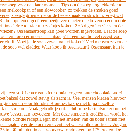
wetse soep voor een later moment. Tips om de soep nog lekkerder te
n een snelkookpan of een slowcooker, zo trekken de smaken goed
 verse, stevige groenten voor de beste smaak en structuur. Voeg wat
. Bij het opdienen geeft een beetje verse peterselie bovenop een mooie
imaal drie tot vier uur zachtjes koken. Zo krijgen het vlees en de
 invriezen? Ossenstaartsoep kan goed worden ingevrozen. Laat de soep
oenten horen er in ossenstaartsoep? In een traditioneel recept voor
ekker vindt. Moet je de soep zeven na het koken? Veel mensen zeven de
kt de soep wel gladder. Waar koop ik ossenstaart? Ossenstaart kun je
e zijn een stuk lichter van kleur omdat er geen pure chocolade wordt
oet baksel dat zowel stevig als zacht is. Veel mensen kiezen hiervoor
e ingrediënten voor blondies Blondies bak je met bijna dezelfde
ak en structuur. Vaak gebruik je ook lichtbruine basterdsuiker om het
 blauwe bessen aan toevoegen. Met deze simpele ingrediënten wordt het
ekkerste blondie recept Begin met het smelten van de boter samen met
j en spatel je er de bloem en eventueel wat vanille doorheen. Voeg nu
veer 25 tot 30 minuten in een voorverwarmde oven op 175 graden. De