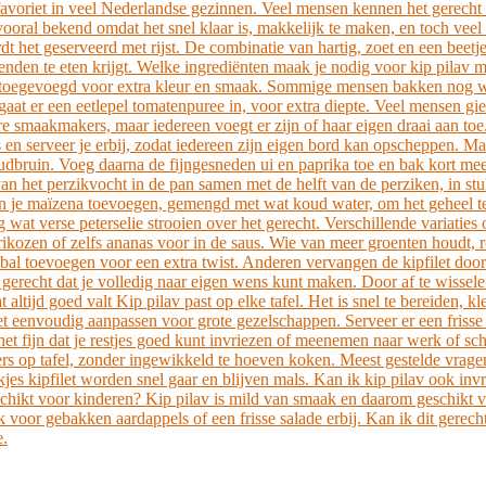
favoriet in veel Nederlandse gezinnen. Veel mensen kennen het gerecht u
 is vooral bekend omdat het snel klaar is, makkelijk te maken, en toch ve
rdt het geserveerd met rijst. De combinatie van hartig, zoet en een beetj
nden te eten krijgt. Welke ingrediënten maak je nodig voor kip pilav met
ika toegevoegd voor extra kleur en smaak. Sommige mensen bakken nog w
t er een eetlepel tomatenpuree in, voor extra diepte. Veel mensen giet
re smaakmakers, maar iedereen voegt er zijn of haar eigen draai aan toe
 en serveer je erbij, zodat iedereen zijn eigen bord kan opscheppen. Ma
oudbruin. Voeg daarna de fijngesneden ui en paprika toe en bak kort mee
 het perzikvocht in de pan samen met de helft van de perziken, in stuk
kun je maïzena toevoegen, gemengd met wat koud water, om het geheel te 
wat verse peterselie strooien over het gerecht. Verschillende variaties
kozen of zelfs ananas voor in de saus. Wie van meer groenten houdt, r
ambal toevoegen voor een extra twist. Anderen vervangen de kipfilet doo
en gerecht dat je volledig naar eigen wens kunt maken. Door af te wissele
ltijd goed valt Kip pilav past op elke tafel. Het is snel te bereiden, k
e het eenvoudig aanpassen voor grote gezelschappen. Serveer er een fri
et fijn dat je restjes goed kunt invriezen of meenemen naar werk of sch
ekkers op tafel, zonder ingewikkeld te hoeven koken. Meest gestelde vrag
kjes kipfilet worden snel gaar en blijven mals. Kan ik kip pilav ook invr
chikt voor kinderen? Kip pilav is mild van smaak en daarom geschikt voo
ok voor gebakken aardappels of een frisse salade erbij. Kan ik dit gerec
e.