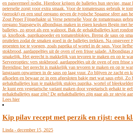
en paneermeel nodig. Hierdoor krijgen de balletjes hun stevige, maar 
peterselie zorgt voor extra smaak. Voor de tomatensaus gebruik je tom
(gerookt) en een snuf oregano geven de typische Spaanse sfeer aan h
Zout Peper Fijngehakte ui Verse peterselie Voor de tomatensaus gebru
oregano Stapsgewijs albondigas maken in eigen keuken Begin met het m
balletjes, zo groot als een walnoot. Bak de gehaktballetjes kort rondo
ui, knoflook, paprikapoeder en tomatenblokjes. Breng de saus op smaak
pruttelen zodat de smaken goed in de balletjes trekken. Na ongeveer t
groenten toe te voegen, zoals paprika of wortel in de saus. Voor liefh
stokbrood, aardappeltjes uit de oven of een frisse salade. Albondigas
smakelijk. Het gerecht is makkelijk van tevoren te maken en op te war
Serveeropties: vers stokbrood, aardappeltjes uit de oven of een friss
Bereiding: het gerecht is makkelijk van tevoren te maken en op te w
langzaam opwarmen in de saus op laag vuur. Zo blijven ze zacht en kr
afkoelen en bewaar ze in een afgesloten bakje met wat saus erbij. Zo
gehaktballetjes kun je makkelijk stukjes paprika, wortel of bleekseld
Je kunt een vegetarische variant maken door vegetarisch gehakt te geb
gehaktballetjes gaar zijn? De gehaktballetjes zijn gaar als ze stevig
Lees hier
Kip pilav recept met perzik en rijst: een kl
Linda - december 15, 2025