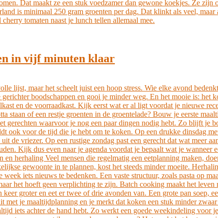
men. Dat maakt ze een stuk voedzamer dan gewone koekjes. Ze zijn ook
nd is minimaal 250 gram groenten per dag. Dat klinkt als veel, maar al
 cherry tomaten naast je lunch tellen allemaal mee.
n in vijf minuten klaar
lle lijst, maar het scheelt juist een hoop stress. Wie elke avond bedenk
e gerichter boodschappen en gooi je minder weg. En het mooie is: het k
elkast en de voorraadkast. Kijk eerst wat er al ligt voordat je nieuwe r
tta staan of een restje groenten in de groentelade? Bouw je eerste maal
 gerechten waarvoor je nog een paar dingen nodig hebt. Zo blijft je bo
ldt ook voor de tijd die je hebt om te koken. Op een drukke dinsdag me
p uit de vriezer. Op een rustige zondag past een gerecht dat wat meer a
ouden. Kijk dus even naar je agenda voordat je bepaalt wat je wanneer ee
n en herhaling Veel mensen die regelmatig een eetplanning maken, do
elijkse gewoonte in te plannen, kost het steeds minder moeite. Herhalin
ke week iets nieuws te bedenken. Een vaste structuur, zoals pasta op m
ar het hoeft geen verplichting te zijn. Batch cooking maakt het leven 
n keer groter en eet er twee of drie avonden van. Een grote pan soep, 
it met je maaltijdplanning en je merkt dat koken een stuk minder zwaar 
altijd iets achter de hand hebt. Zo werkt een goede weekindeling voor je