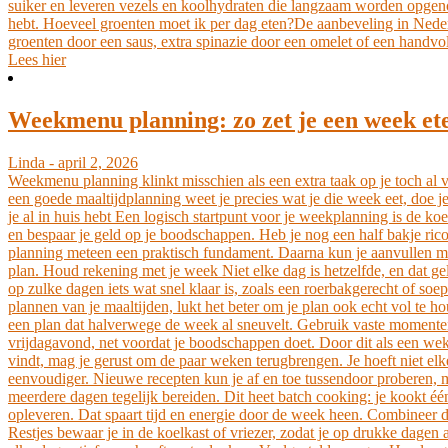
suiker en leveren vezels en koolhydraten die langzaam worden opgeno
hebt. Hoeveel groenten moet ik per dag eten?De aanbeveling in Nederla
groenten door een saus, extra spinazie door een omelet of een handvol
Lees hier
Weekmenu planning: zo zet je een week ete
Linda - april 2, 2026
Weekmenu planning klinkt misschien als een extra taak op je toch al vo
een goede maaltijdplanning weet je precies wat je die week eet, doe j
je al in huis hebt Een logisch startpunt voor je weekplanning is de ko
en bespaar je geld op je boodschappen. Heb je nog een half bakje rico
planning meteen een praktisch fundament. Daarna kun je aanvullen met
plan. Houd rekening met je week Niet elke dag is hetzelfde, en dat ge
op zulke dagen iets wat snel klaar is, zoals een roerbakgerecht of soe
plannen van je maaltijden, lukt het beter om je plan ook echt vol te h
een plan dat halverwege de week al sneuvelt. Gebruik vaste momente
vrijdagavond, net voordat je boodschappen doet. Door dit als een wek
vindt, mag je gerust om de paar weken terugbrengen. Je hoeft niet el
eenvoudiger. Nieuwe recepten kun je af en toe tussendoor proberen, ma
meerdere dagen tegelijk bereiden. Dit heet batch cooking: je kookt éé
opleveren. Dat spaart tijd en energie door de week heen. Combineer d
Restjes bewaar je in de koelkast of vriezer, zodat je op drukke dagen 