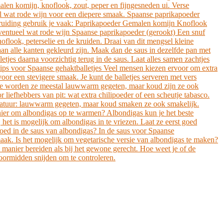
alen komijn, knoflook, zout, peper en fijngesneden ui. Verse
ueel wat rode wijn voor een diepere smaak. Spaanse paprikapoeder
 kruiding gebruik je vaak: Paprikapoeder Gemalen komijn Knoflook
 Eventueel wat rode wijn Spaanse paprikapoeder (gerookt) Een snuf
flook, peterselie en de kruiden. Draai van dit mengsel kleine
 aan alle kanten gekleurd zijn. Maak dan de saus in dezelfde pan met
tjes daarna voorzichtig terug in de saus. Laat alles samen zachtjes
rtips voor Spaanse gehaktballetjes Veel mensen kiezen ervoor om extra
voor een stevigere smaak. Je kunt de balletjes serveren met vers
panje worden ze meestal lauwwarm gegeten, maar koud zijn ze ook
liefhebbers van pit: wat extra chilipoeder of een scheutje tabasco.
mperatuur: lauwwarm gegeten, maar koud smaken ze ook smakelijk.
anier om albondigas op te warmen? Albondigas kun je het beste
et is mogelijk om albondigas in te vriezen. Laat ze eerst goed
goed in de saus van albondigas? In de saus voor Spaanse
maak. Is het mogelijk om vegetarische versie van albondigas te maken?
 manier bereiden als bij het gewone gerecht. Hoe weet je of de
doormidden snijden om te controleren.