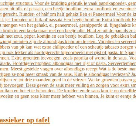
luchtige structuur. Voor de kruiding gebruik je vaak paprikapoeder, gem
aten uit blik of passata, een beetje bouillon, extra knoflook en event
et gerecht. Runder- of half om half gehakt Een ei Paneermeel Voor de
ik je: Tomaten uit blik of passata Een beetje bouillon Extra knoflook
engen van het gehakt, ei, paneermeel, gesnipperde ui, fijngehakte kno
m bruin in een koekenpan met een beetje olie. Haal ze uit de pan als ze
 met zout, peper, komijn en een beetje bouillon. Leg de gebakken balle
wintig minuten zijn de albondigas klaar om te eten. Variaties en servee
ebbers van pit kan wat extra chilipoeder of een scheutje tabasco zorgen 
 zijn ook lekker als hoofdgerecht bijvoorbeeld met rijst of pasta. In S
men. Extra groenten toevoegen, zoals paprika of wortel in de saus. Voor 
e salade. Hoofdgerechtopties: albondigas met rijst of pasta. Serveerte
armen. Meest gestelde vragen over albondigas recept Wat is de beste m
ijgen ze nog meer smaak van de saus. Kun je albondigas invriezen? Ja, h
 blijven ze tot drie maanden goed in de vriezer. Welke groenten passen 
erij toevoegen. Deze geven de saus meer vulling en zorgen voor extra s
ruiken en het ei te behouden. De kruiden en de saus kun je op dezelfde
 aanvoelen en geen roze kleur meer hebben van binnen. Je kunt er eentje 
assieker op tafel