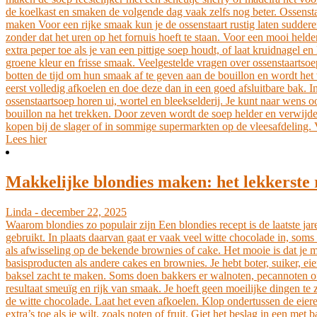
de koelkast en smaken de volgende dag vaak zelfs nog beter. Ossenstaa
maken Voor een rijke smaak kun je de ossenstaart rustig laten sudde
zonder dat het uren op het fornuis hoeft te staan. Voor een mooi held
extra peper toe als je van een pittige soep houdt, of laat kruidnagel 
groene kleur en frisse smaak. Veelgestelde vragen over ossenstaartsoe
botten de tijd om hun smaak af te geven aan de bouillon en wordt het
eerst volledig afkoelen en doe deze dan in een goed afsluitbare bak. I
ossenstaartsoep horen ui, wortel en bleekselderij. Je kunt naar wens 
bouillon na het trekken. Door zeven wordt de soep helder en verwijder
kopen bij de slager of in sommige supermarkten op de vleesafdeling. Vr
Lees hier
Makkelijke blondies maken: het lekkerste 
Linda - december 22, 2025
Waarom blondies zo populair zijn Een blondies recept is de laatste ja
gebruikt. In plaats daarvan gaat er vaak veel witte chocolade in, soms
als afwisseling op de bekende brownies of cake. Het mooie is dat je me
basisproducten als andere cakes en brownies. Je hebt boter, suiker, e
baksel zacht te maken. Soms doen bakkers er walnoten, pecannoten of 
resultaat smeuïg en rijk van smaak. Je hoeft geen moeilijke dingen te
de witte chocolade. Laat het even afkoelen. Klop ondertussen de eiere
extra’s toe als je wilt, zoals noten of fruit. Giet het beslag in een