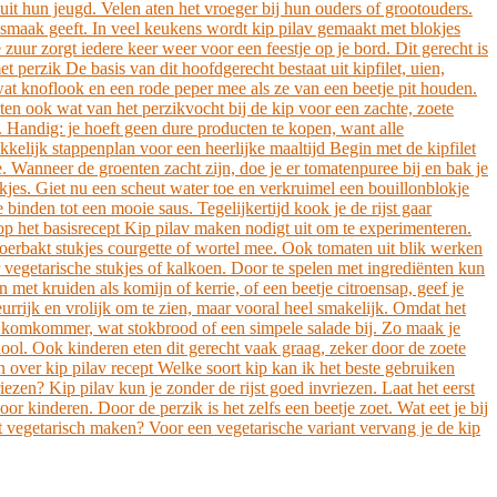
it hun jeugd. Velen aten het vroeger bij hun ouders of grootouders.
el smaak geeft. In veel keukens wordt kip pilav gemaakt met blokjes
e zuur zorgt iedere keer weer voor een feestje op je bord. Dit gerecht is
 perzik De basis van dit hoofdgerecht bestaat uit kipfilet, uien,
at knoflook en een rode peper mee als ze van een beetje pit houden.
en ook wat van het perzikvocht bij de kip voor een zachte, zoete
. Handig: je hoeft geen dure producten te kopen, want alle
kkelijk stappenplan voor een heerlijke maaltijd Begin met de kipfilet
. Wanneer de groenten zacht zijn, doe je er tomatenpuree bij en bak je
jes. Giet nu een scheut water toe en verkruimel een bouillonblokje
binden tot een mooie saus. Tegelijkertijd kook je de rijst gaar
 op het basisrecept Kip pilav maken nodigt uit om te experimenteren.
oerbakt stukjes courgette of wortel mee. Ook tomaten uit blik werken
r vegetarische stukjes of kalkoen. Door te spelen met ingrediënten kun
n met kruiden als komijn of kerrie, of een beetje citroensap, geef je
leurrijk en vrolijk om te zien, maar vooral heel smakelijk. Omdat het
sse komkommer, wat stokbrood of een simpele salade bij. Zo maak je
ool. Ook kinderen eten dit gerecht vaak graag, zeker door de zoete
en over kip pilav recept Welke soort kip kan ik het beste gebruiken
iezen? Kip pilav kun je zonder de rijst goed invriezen. Laat het eerst
r kinderen. Door de perzik is het zelfs een beetje zoet. Wat eet je bij
ht vegetarisch maken? Voor een vegetarische variant vervang je de kip