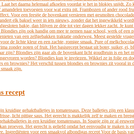
aat het daarna helemaal afkoelen voordat je het in blokjes snijdt. Zo kr
f amandelen toevoegen voor wat extra pit. Frambozen of ander rood frui
ect. Voor een feestje de bovenkant versieren met gesmolten chocolade 
ndert elk baksel weer in iets nieuws, zonder dat het ingewikkeld word
esloten bakje, dan blijven ze drie tot vier dagen lekker zacht. Je kunt 
r. Blondies zijn ook handig om mee te nemen naar school, werk of een p
 genieten van een zelfgebakken traktatie onderweg. Meest gestelde vrag
 voor de lichte kleur en een zachte, romige smaak. Pure of melkchocolad
 zonder noten of fruit. Het basisrecept bestaat uit boter, suiker, ei, b
zijn? Blondies zijn gaar als de bovenkant licht goudbruin is en het mid
ingevroren worden? Blondies kun je invriezen. Wikkel ze in folie en doe
ndies en brownies? Het verschil tussen blondies en brownies zit vooral 
 smaak zijn.
s recept
zijn kruidige gehaktballetjes in tomatensaus. Deze balletjes zijn een k
risse, licht pittige saus. Het gerecht is makkelijk zelf te maken en br
ehaktballetjes in een kruidige tomatensaus. In Spanje zijn ze al eeuwen
 kan proeven. Het gerecht is geliefd omdat het eenvoudig te maken is e
e. Ingrediënten voor een smaakvol albondigas recept Voor de basis van 