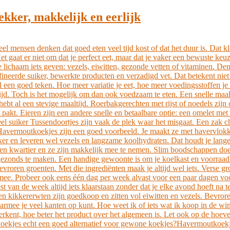
ekker, makkelijk en eerlijk
l mensen denken dat goed eten veel tijd kost of dat het duur is. Dat kl
 Het gaat er niet om dat je perfect eet, maar dat je vaker een bewuste 
 lichaam iets geven: vezels, eiwitten, gezonde vetten of vitaminen. De
ineerde suiker, bewerkte producten en verzadigd vet. Dat betekent niet 
k al een goed teken. Hoe meer variatie je eet, hoe meer voedingsstoffen 
d. Toch is het mogelijk om dan ook voedzaam te eten. Een snelle maalt
hebt al een stevige maaltijd. Roerbakgerechten met rijst of noedels zijn 
 pakt. Eieren zijn een andere snelle en betaalbare optie: een omelet met
el suiker Tussendoortjes zijn vaak de plek waar het misgaat. Een zak ch
n. Havermoutkoekjes zijn een goed voorbeeld. Je maakt ze met havervlokke
iker en leveren wel vezels en langzame koolhydraten. Dat houdt je lan
een kwartier en ze zijn makkelijk mee te nemen. Slim boodschappen doen
s gezonds te maken. Een handige gewoonte is om je koelkast en voorraad
bevroren groenten. Met die ingrediënten maak je altijd wel iets. Verse gr
 mee. Probeer ook eens één dag per week alvast voor een paar dagen vo
rest van de week altijd iets klaarstaan zonder dat je elke avond hoeft na
en kikkererwten zijn goedkoop en zitten vol eiwitten en vezels. Bevror
mee je veel kanten op kunt. Hoe weet ik of iets wat ik koop in de winkel
herkent, hoe beter het product over het algemeen is. Let ook op de hoev
moutkoekjes echt een goed alternatief voor gewone koekjes?Havermoutkoe