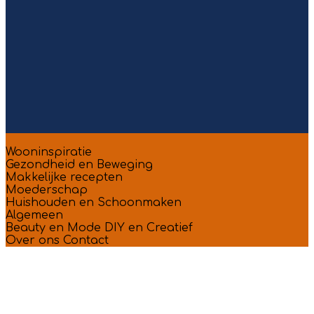
Wooninspiratie
Gezondheid en Beweging
Makkelijke recepten
Moederschap
Huishouden en Schoonmaken
Algemeen
Beauty en Mode
DIY en Creatief
Over ons
Contact