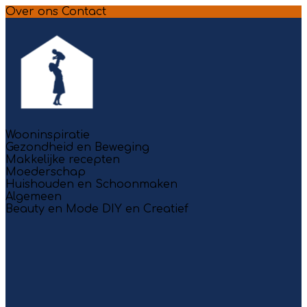
Over ons
Contact
Wooninspiratie
Gezondheid en Beweging
Makkelijke recepten
Moederschap
Huishouden en Schoonmaken
Algemeen
Beauty en Mode
DIY en Creatief