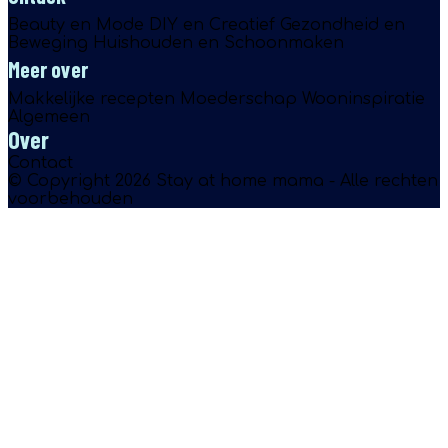
Beauty en Mode
DIY en Creatief
Gezondheid en
Beweging
Huishouden en Schoonmaken
Meer over
Makkelijke recepten
Moederschap
Wooninspiratie
Algemeen
Over
Contact
© Copyright 2026 Stay at home mama - Alle rechten
voorbehouden