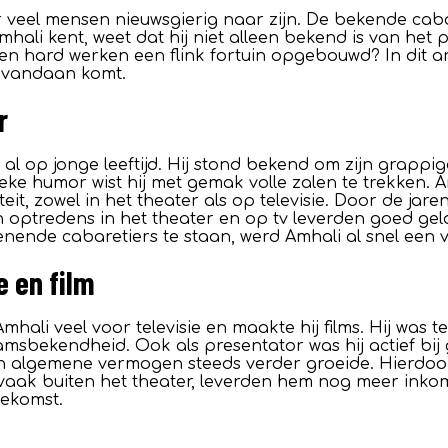
eel mensen nieuwsgierig naar zijn. De bekende cabare
li kent, weet dat hij niet alleen bekend is van het po
t en hard werken een flink fortuin opgebouwd? In dit ar
om vandaan komt.
r
al op jonge leeftijd. Hij stond bekend om zijn grappige
eke humor wist hij met gemak volle zalen te trekken. A
t, zowel in het theater als op televisie. Door de jare
jn optredens in het theater en op tv leverden goed ge
enende cabaretiers te staan, werd Amhali al snel een 
 en film
mhali veel voor televisie en maakte hij films. Hij was 
 naamsbekendheid. Ook als presentator was hij actief b
zijn algemene vermogen steeds verder groeide. Hierdoor k
 vaak buiten het theater, leverden hem nog meer ink
oekomst.