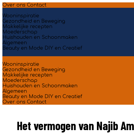
Over ons
Contact
Wooninspiratie
Gezondheid en Beweging
Makkelijke recepten
Moederschap
Huishouden en Schoonmaken
Algemeen
Beauty en Mode
DIY en Creatief
Wooninspiratie
Gezondheid en Beweging
Makkelijke recepten
Moederschap
Huishouden en Schoonmaken
Algemeen
Beauty en Mode
DIY en Creatief
Over ons
Contact
Het vermogen van Najib Amh