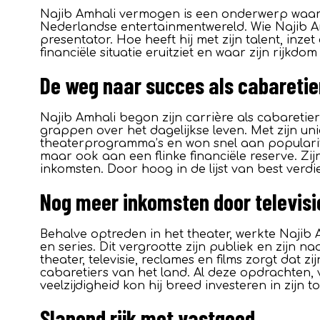
Najib Amhali vermogen is een onderwerp waar v
Nederlandse entertainmentwereld. Wie Najib Amha
presentator. Hoe heeft hij met zijn talent, inze
financiële situatie eruitziet en waar zijn rijkd
De weg naar succes als cabaretie
Najib Amhali begon zijn carrière als cabaretier 
grappen over het dagelijkse leven. Met zijn uni
theaterprogramma’s en won snel aan popularitei
maar ook aan een flinke financiële reserve. Zi
inkomsten. Door hoog in de lijst van best verdi
Nog meer inkomsten door televisie
Behalve optreden in het theater, werkte Najib A
en series. Dit vergrootte zijn publiek en zijn
theater, televisie, reclames en films zorgt dat 
cabaretiers van het land. Al deze opdrachten,
veelzijdigheid kon hij breed investeren in zijn t
Slapend rijk met vastgoed