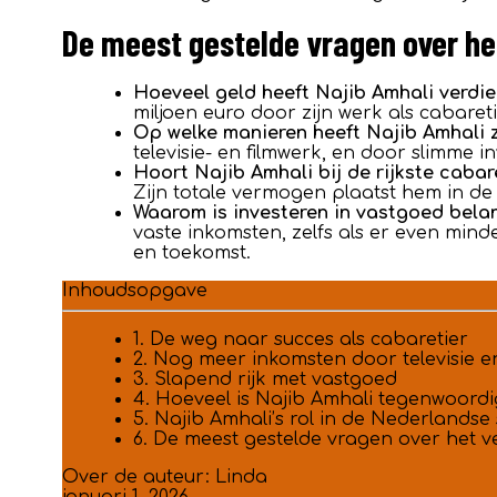
De meest gestelde vragen over he
Hoeveel geld heeft Najib Amhali verdien
miljoen euro door zijn werk als cabareti
Op welke manieren heeft Najib Amhali
televisie- en filmwerk, en door slimme
Hoort Najib Amhali bij de rijkste caba
Zijn totale vermogen plaatst hem in d
Waarom is investeren in vastgoed belan
vaste inkomsten, zelfs als er even mind
en toekomst.
Inhoudsopgave
1. De weg naar succes als cabaretier
2. Nog meer inkomsten door televisie en
3. Slapend rijk met vastgoed
4. Hoeveel is Najib Amhali tegenwoord
5. Najib Amhali’s rol in de Nederlandse
6. De meest gestelde vragen over het 
Over de auteur:
Linda
januari 1, 2026