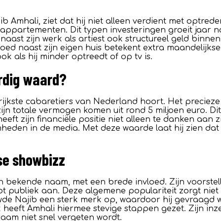
 Amhali, ziet dat hij niet alleen verdient met optrede
 appartementen. Dit typen investeringen groeit jaar n
aast zijn werk als artiest ook structureel geld binnen
goed naast zijn eigen huis betekent extra maandelijks
ok als hij minder optreedt of op tv is.
ordig waard?
rijkste cabaretiers van Nederland hoort. Het preciez
jn totale vermogen komen uit rond 5 miljoen euro. Dit 
eeft zijn financiële positie niet alleen te danken aa
amheden in de media. Met deze waarde laat hij zien da
dse showbizz
n bekende naam, met een brede invloed. Zijn voorstell
t publiek aan. Deze algemene populariteit zorgt niet 
de Najib een sterk merk op, waardoor hij gevraagd wo
ak heeft Amhali hiermee stevige stappen gezet. Zijn in
am niet snel vergeten wordt.