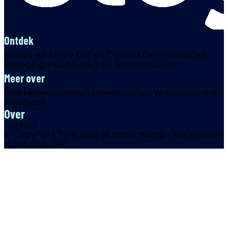
Ontdek
Beauty en Mode
DIY en Creatief
Gezondheid en
Beweging
Huishouden en Schoonmaken
Meer over
Makkelijke recepten
Moederschap
Wooninspiratie
Algemeen
Over
Contact
© Copyright 2026 Stay at home mama - Alle rechten
voorbehouden