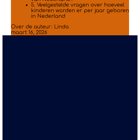
5. Veelgestelde vragen over hoeveel
kinderen worden er per jaar geboren
in Nederland
Over de auteur:
Linda
maart 16, 2026