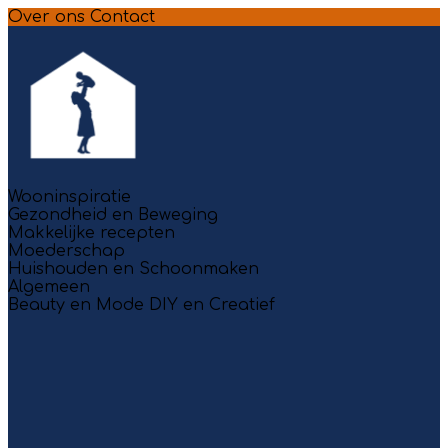
Over ons
Contact
Wooninspiratie
Gezondheid en Beweging
Makkelijke recepten
Moederschap
Huishouden en Schoonmaken
Algemeen
Beauty en Mode
DIY en Creatief