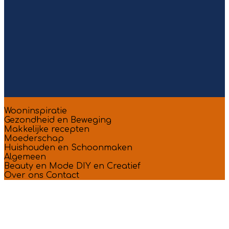
Wooninspiratie
Gezondheid en Beweging
Makkelijke recepten
Moederschap
Huishouden en Schoonmaken
Algemeen
Beauty en Mode
DIY en Creatief
Over ons
Contact