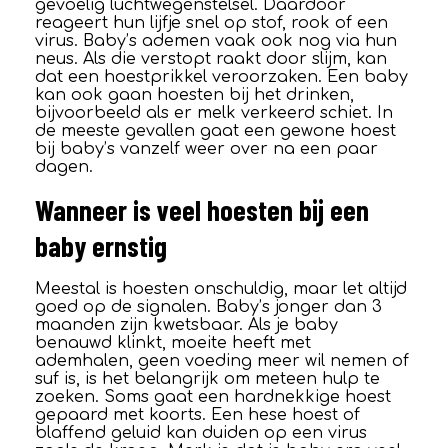
gevoelig luchtwegenstelsel. Daardoor
reageert hun lijfje snel op stof, rook of een
virus. Baby’s ademen vaak ook nog via hun
neus. Als die verstopt raakt door slijm, kan
dat een hoestprikkel veroorzaken. Een baby
kan ook gaan hoesten bij het drinken,
bijvoorbeeld als er melk verkeerd schiet. In
de meeste gevallen gaat een gewone hoest
bij baby’s vanzelf weer over na een paar
dagen.
Wanneer is veel hoesten bij een
baby ernstig
Meestal is hoesten onschuldig, maar let altijd
goed op de signalen. Baby’s jonger dan 3
maanden zijn kwetsbaar. Als je baby
benauwd klinkt, moeite heeft met
ademhalen, geen voeding meer wil nemen of
suf is, is het belangrijk om meteen hulp te
zoeken. Soms gaat een hardnekkige hoest
gepaard met koorts. Een hese hoest of
blaffend geluid kan duiden op een virus