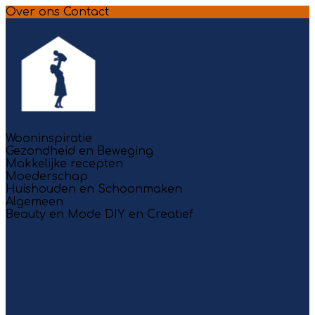
Over ons
Contact
Wooninspiratie
Gezondheid en Beweging
Makkelijke recepten
Moederschap
Huishouden en Schoonmaken
Algemeen
Beauty en Mode
DIY en Creatief