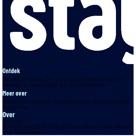
Ontdek
Beauty en Mode
DIY en Creatief
Gezondheid en
Beweging
Huishouden en Schoonmaken
Meer over
Makkelijke recepten
Moederschap
Wooninspiratie
Algemeen
Over
Contact
© Copyright 2026 Stay at home mama - Alle rechten
voorbehouden