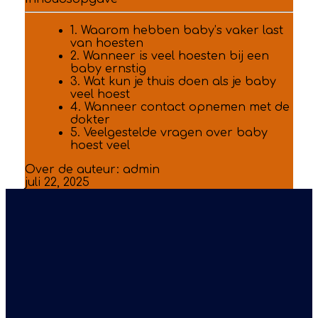
1. Waarom hebben baby’s vaker last
van hoesten
2. Wanneer is veel hoesten bij een
baby ernstig
3. Wat kun je thuis doen als je baby
veel hoest
4. Wanneer contact opnemen met de
dokter
5. Veelgestelde vragen over baby
hoest veel
Over de auteur:
admin
juli 22, 2025