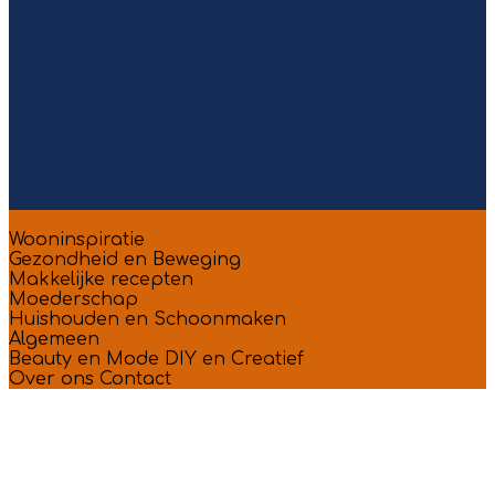
Wooninspiratie
Gezondheid en Beweging
Makkelijke recepten
Moederschap
Huishouden en Schoonmaken
Algemeen
Beauty en Mode
DIY en Creatief
Over ons
Contact