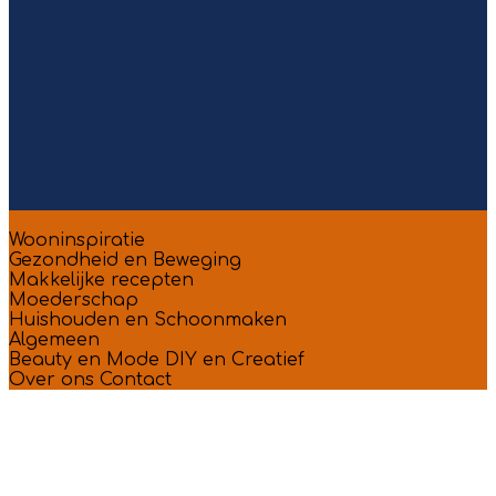
Wooninspiratie
Gezondheid en Beweging
Makkelijke recepten
Moederschap
Huishouden en Schoonmaken
Algemeen
Beauty en Mode
DIY en Creatief
Over ons
Contact