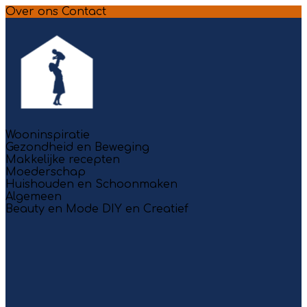
Over ons
Contact
Wooninspiratie
Gezondheid en Beweging
Makkelijke recepten
Moederschap
Huishouden en Schoonmaken
Algemeen
Beauty en Mode
DIY en Creatief