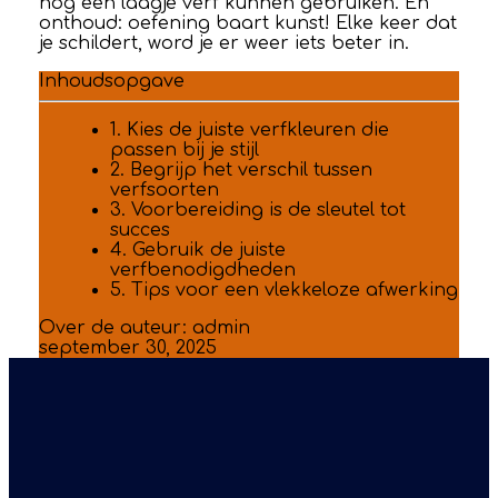
nog een laagje verf kunnen gebruiken. En
onthoud: oefening baart kunst! Elke keer dat
je schildert, word je er weer iets beter in.
Inhoudsopgave
1. Kies de juiste verfkleuren die
passen bij je stijl
2. Begrijp het verschil tussen
verfsoorten
3. Voorbereiding is de sleutel tot
succes
4. Gebruik de juiste
verfbenodigdheden
5. Tips voor een vlekkeloze afwerking
Over de auteur:
admin
september 30, 2025