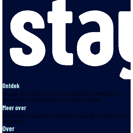
Ontdek
Beauty en Mode
DIY en Creatief
Gezondheid en
Beweging
Huishouden en Schoonmaken
Meer over
Makkelijke recepten
Moederschap
Wooninspiratie
Algemeen
Over