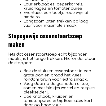
Laurierblaadjes, peperkorrels,
kruidnagels en tomatenpuree
Eventueel een beetje rode wijn of
madeira
Langzaam laten trekken op laag
vuur voor maximale smaak
Stapsgewijs ossenstaartsoep
maken
Iets dat ossenstaartsoep echt bijzonder
maakt, is het lange trekken. Hieronder staan
de stappen:
Bak de stukken ossenstaart in een
grote pan en braad het vlees
rondom bruin voor extra smaak.
Voeg daarna de gesneden ui toe,
samen met blokjes wortel en reepjes
bleekselderij.
Doe knoflook, kruiden en
tomatenpuree erbij. Roer alles kort
door op hoog vuur.