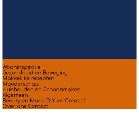
Wooninspiratie
Gezondheid en Beweging
Makkelijke recepten
Moederschap
Huishouden en Schoonmaken
Algemeen
Beauty en Mode
DIY en Creatief
Over ons
Contact