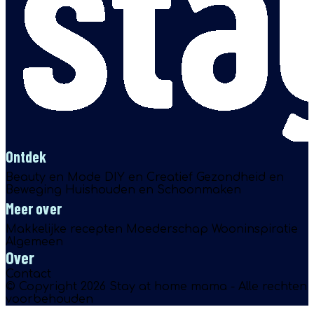
Ontdek
Beauty en Mode
DIY en Creatief
Gezondheid en
Beweging
Huishouden en Schoonmaken
Meer over
Makkelijke recepten
Moederschap
Wooninspiratie
Algemeen
Over
Contact
© Copyright 2026 Stay at home mama - Alle rechten
voorbehouden