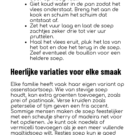
Giet koud water in de pan zodat het
vlees onderstaat. Breng het aan de
kook en schuim het schuim dat
ontstaat af.
Zet het vuur laag en laat de soep
zachtjes zeker drie tot vier uur
pruttelen.
Haal het vlees eruit, pluk het los van
het bot en doe het terug in de soep.
Zeef eventueel de bouillon voor een
heldere soep.
Heerlijke variaties voor elke smaak
Elke familie heeft vaak haar eigen variant op
ossenstaartsoep. Wie van stevige soep
houdt, kan extra groenten toevoegen, zoals
prei of pastinaak. Verse kruiden zoals
peterselie of tijm geven een fris accent.
Sommige mensen maken de soep feestelijker
met een scheutje sherry of madeira net voor
het opdienen. Je kunt ook noedels of
vermicelli toevoegen als je een meer vullende
maaltijdsoep wilt. Restjes soep kun je goed