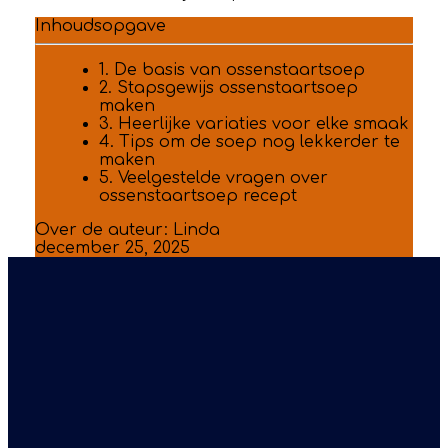
Inhoudsopgave
1. De basis van ossenstaartsoep
2. Stapsgewijs ossenstaartsoep
maken
3. Heerlijke variaties voor elke smaak
4. Tips om de soep nog lekkerder te
maken
5. Veelgestelde vragen over
ossenstaartsoep recept
Over de auteur:
Linda
december 25, 2025