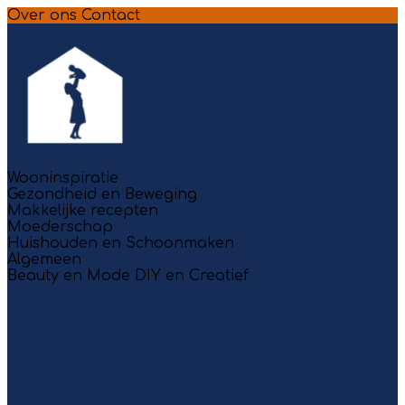
Over ons
Contact
Wooninspiratie
Gezondheid en Beweging
Makkelijke recepten
Moederschap
Huishouden en Schoonmaken
Algemeen
Beauty en Mode
DIY en Creatief